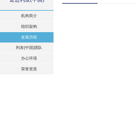
机构简介
组织架构
发展历程
利发(中国)团队
办公环境
荣誉资质