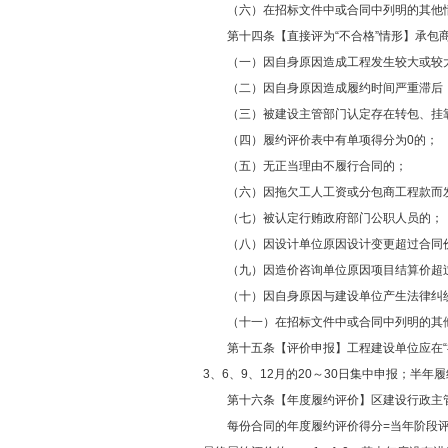
（六）在招标文件中或合同中列明的其他
第十四条【直接评为“不合格”情形】承包商有
（一）因自身原因造成工程发生较大或较
（二）因自身原因造成履约时间严重滞后 （
（三）被建设主管部门认定存在转包、挂靠
（四）履约评价表中有单项得分为0的；
（五）无正当理由不履行合同的；
（六）因拖欠工人工资或分包商工程款而发生
（七）被认定行贿政府部门公职人员的；
（八）因设计单位原因设计变更超过合同价
（九）因造价咨询单位原因项目结算价超过
（十）因自身原因与建设单位产生法律纠
（十一）在招标文件中或合同中列明的其
第十五条【评价申报】工程建设单位应在“福
3、6、9、12月的20～30日集中申报；半
第十六条【年度履约评价】区建设行政主管
每份合同的年度履约评价得分=当年阶段评价得分