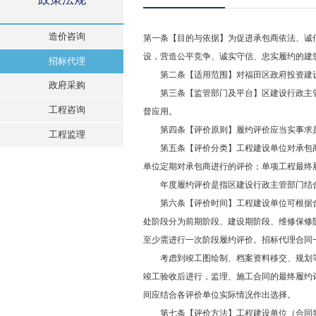
造价咨询
第一条【目的与依据】为促进承包商依法、诚
设，营造公平竞争、诚实守信、忠实履约的建筑
招标代理
第二条【适用范围】对福田区政府投资建设
政府采购
第三条【监管部门及平台】区建设行政主管
工程咨询
督应用。
第四条【评价原则】履约评价应当实事求是
工程监理
第五条【评价分类】工程建设单位对承包商
单位定期对承包商进行的评价；单项工程最终
年度履约评价是指区建设行政主管部门结合
第六条【评价时间】工程建设单位可根据合
处阶段分为前期阶段、建设期阶段、维修保修
至少需进行一次阶段履约评价。招标代理合同
考虑到竣工图绘制、档案资料移交、规划等
竣工验收后进行，监理、施工合同的最终履约
间应结合各评价单位实际情况作出选择。
第七条【评价方法】工程建设单位（合同签