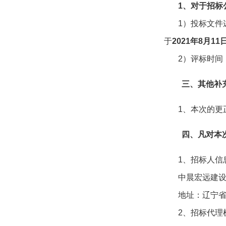
1、
对于
招标
1）投标文件递
于
202
1
年
8
月
11
2）评标时间
三、其他补
1、本次的更
四、凡对本
1、招标人信
中晨宏远建
地址：辽宁省
2、招标代理