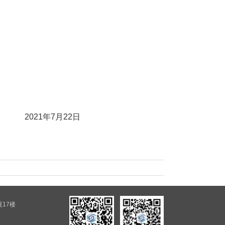
22日
厦17楼