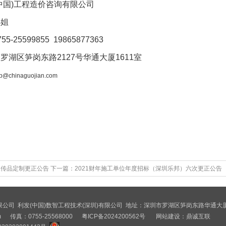
中国)工程造价咨询有限公司
小姐
-25599855 19865877363
罗湖区笋岗东路2127号华通大厦1611室
b@chinaguojian.com
021年7月
告宣传品定制更正公告
下一篇：
2021财年施工单位年度招标（深圳乐邦）六次更正公告
工程技术(深圳)有限公司 利发(中国)数智工程技术(深圳)有限公司 地址：深圳市罗湖区笋岗东路华通大
m
传真：0755-25568000
粤ICP备2024200562号
网站建设：
鼎诚互联