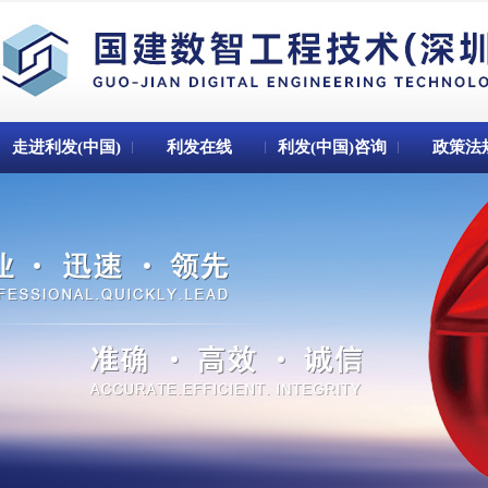
走进利发(中国)
利发在线
利发(中国)咨询
政策法