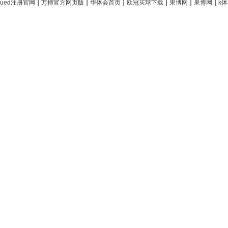
|
|
|
|
|
|
ued注册官网
万搏官方网页版
华体会首页
欧冠买球下载
果博网
果博网
k