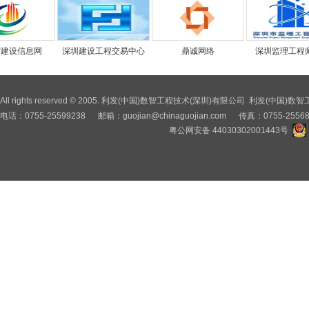
广东省建设信息网
深圳建设工程交易中心
鼎诚网络
深圳监理
All rights reserved © 2005. 利发(中国)数智工程技术(深圳)有限公司 利
电话：0755-25599238 邮箱：
guojian@chinaguojian.com
传真：0755-2556
粤公网安备 44030302001443号